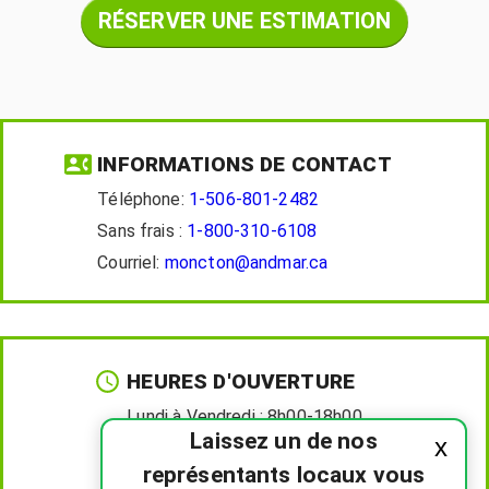
RÉSERVER UNE ESTIMATION
INFORMATIONS DE CONTACT
Téléphone:
1-506-801-2482
Sans frais :
1-800-310-6108
Courriel:
moncton@andmar.ca
HEURES D'OUVERTURE
Lundi à Vendredi :
8h00-18h00
Laissez un de nos
x
Samedi :
8h00-12h00
représentants locaux vous
Dimanche :
Fermé