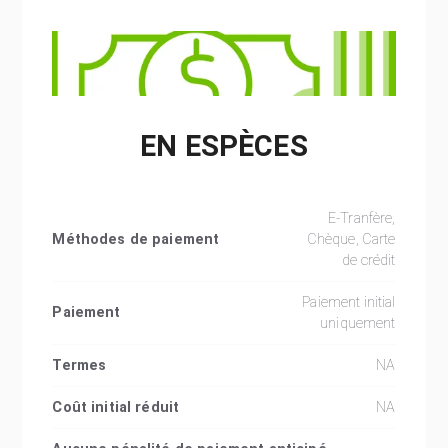
EN ESPÈCES
E-Tranfère,
Méthodes de paiement
Chèque, Carte
de crédit
Paiement initial
Paiement
uniquement
Termes
NA
Coût initial réduit
NA