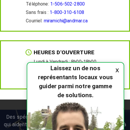
Téléphone:
1-506-502-2800
Sans frais :
1-800-310-6108
Courriel:
miramichi@andmar.ca
HEURES D'OUVERTURE
Lundi à Vendredi :
8h00-18h00
Laissez un de nos
x
Samedi :
8h00-12h00
représentants locaux vous
Dimanche :
Fermé
guider parmi notre gamme
de solutions.
Des spécialistes en thermopompes résidentielles
qui aident les propriétaires du Nouveau-Brunswick à