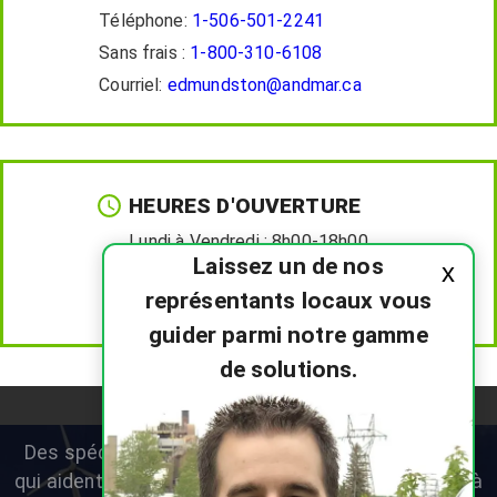
Téléphone:
1-506-501-2241
Sans frais :
1-800-310-6108
Courriel:
edmundston@andmar.ca
HEURES D'OUVERTURE
Lundi à Vendredi :
8h00-18h00
Laissez un de nos
x
Samedi :
8h00-12h00
représentants locaux vous
Dimanche :
Fermé
guider parmi notre gamme
de solutions.
Des spécialistes en thermopompes résidentielles
qui aident les propriétaires du Nouveau-Brunswick à