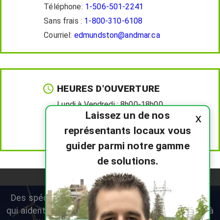
Téléphone:
1-506-501-2241
Sans frais :
1-800-310-6108
Courriel:
edmundston@andmar.ca
HEURES D'OUVERTURE
Lundi à Vendredi :
8h00-18h00
Laissez un de nos
x
Samedi :
8h00-12h00
représentants locaux vous
Dimanche :
Fermé
guider parmi notre gamme
de solutions.
Des spécialistes en thermopompes résidentielles
qui aident les propriétaires du Nouveau-Brunswick à