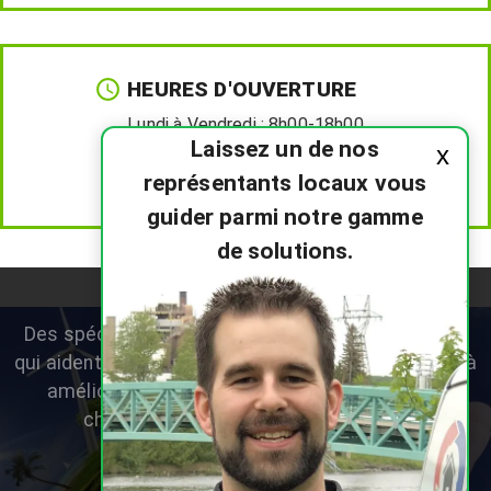
HEURES D'OUVERTURE
Lundi à Vendredi :
8h00-18h00
Laissez un de nos
x
Samedi :
8h00-12h00
représentants locaux vous
Dimanche :
Fermé
guider parmi notre gamme
de solutions.
Des spécialistes en thermopompes résidentielles
qui aident les propriétaires du Nouveau-Brunswick à
améliorer leur confort, réduire leurs coûts de
chauffage et choisir le bon système.